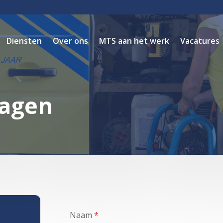
Diensten
Over ons
MTS aan het werk
Vacatures
ragen
Naam
*